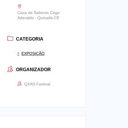
Casa de Saberes Cego
Aderaldo - Quixadá-CE
CATEGORIA
EXPOSIÇÃO
ORGANIZADOR
QXAS Festival