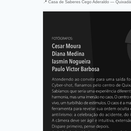
📍 Casa de Saberes Cego Aderaldo — Quixadá