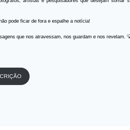
otógrafos, artistas e pesquisadores que desejam somar s
o pode ficar de fora e espalhe a notícia!
isagens que nos atravessam, nos guardam e nos revelam. 
SCRIÇÃO